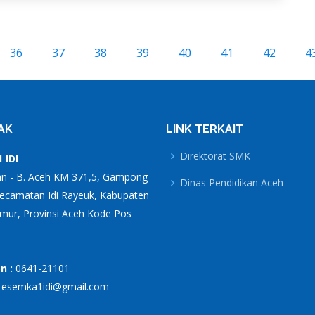
36
37
38
39
40
41
42
4
AK
LINK TERKAIT
Direktorat SMK
 IDI
an - B. Aceh KM 371,5, Gampong
Dinas Pendidikan Aceh
Kecamatan Idi Rayeuk, Kabupaten
mur, Provinsi Aceh Kode Pos
n :
0641-21101
:
esemka1idi@gmail.com