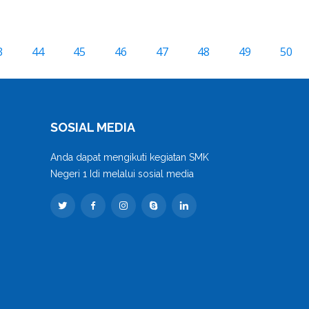
3
44
45
46
47
48
49
50
SOSIAL MEDIA
Anda dapat mengikuti kegiatan SMK
Negeri 1 Idi melalui sosial media