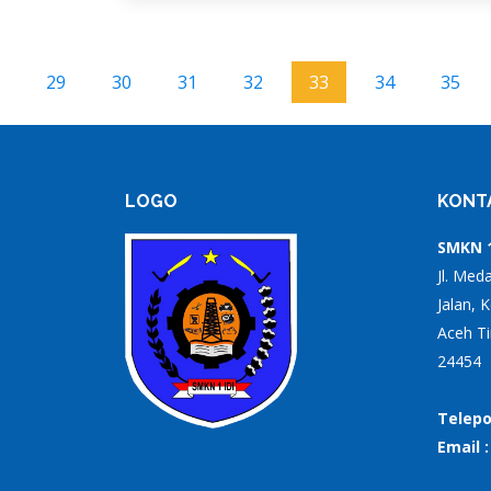
29
30
31
32
33
34
35
LOGO
KONT
SMKN 1
Jl. Med
Jalan, 
Aceh Ti
24454
Telepo
Email 