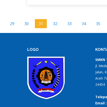
29
30
31
32
33
34
35
LOGO
KONT
SMKN 1
Jl. Med
Jalan, 
Aceh Ti
24454
Telepo
Email 