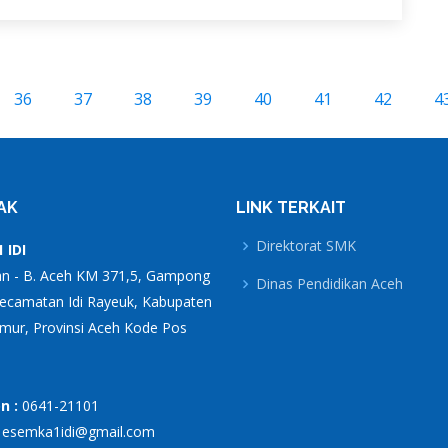
36
37
38
39
40
41
42
4
AK
LINK TERKAIT
Direktorat SMK
 IDI
an - B. Aceh KM 371,5, Gampong
Dinas Pendidikan Aceh
Kecamatan Idi Rayeuk, Kabupaten
mur, Provinsi Aceh Kode Pos
n :
0641-21101
:
esemka1idi@gmail.com