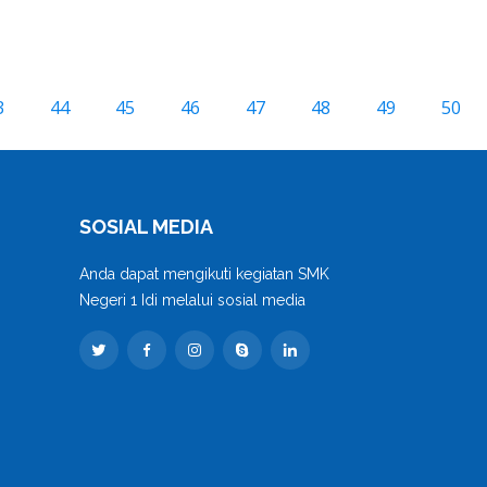
3
44
45
46
47
48
49
50
SOSIAL MEDIA
Anda dapat mengikuti kegiatan SMK
Negeri 1 Idi melalui sosial media