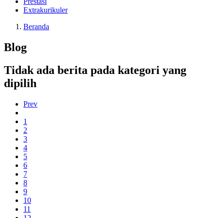
Prestasi
Extrakurikuler
Beranda
Blog
Tidak ada berita pada kategori yang
dipilih
Prev
1
2
3
4
5
6
7
8
9
10
11
12