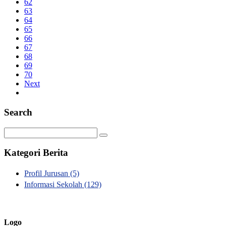
62
63
64
65
66
67
68
69
70
Next
Search
Kategori Berita
Profil Jurusan
(5)
Informasi Sekolah
(129)
Logo