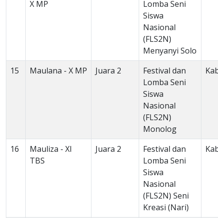
X MP
Lomba Seni
Siswa
Nasional
(FLS2N)
Menyanyi Solo
15
Maulana - X MP
Juara 2
Festival dan
Ka
Lomba Seni
Siswa
Nasional
(FLS2N)
Monolog
16
Mauliza - XI
Juara 2
Festival dan
Ka
TBS
Lomba Seni
Siswa
Nasional
(FLS2N) Seni
Kreasi (Nari)