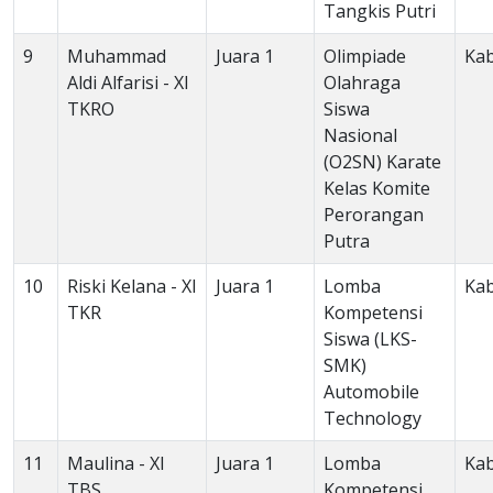
Tangkis Putri
9
Muhammad
Juara 1
Olimpiade
Ka
Aldi Alfarisi - XI
Olahraga
TKRO
Siswa
Nasional
(O2SN) Karate
Kelas Komite
Perorangan
Putra
10
Riski Kelana - XI
Juara 1
Lomba
Ka
TKR
Kompetensi
Siswa (LKS-
SMK)
Automobile
Technology
11
Maulina - XI
Juara 1
Lomba
Ka
TBS
Kompetensi