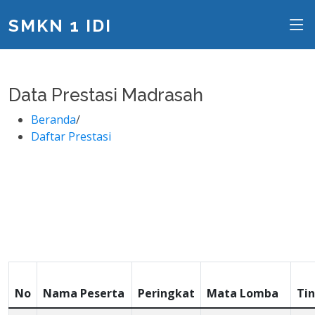
SMKN 1 IDI
Data Prestasi Madrasah
Beranda
/
Daftar Prestasi
No
Nama Peserta
Peringkat
Mata Lomba
Ti