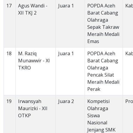
17
Agus Wandi -
Juara 1
POPDA Aceh
Ka
XII TKJ 2
Barat Cabang
Olahraga
Sepak Takraw
Meraih Medali
Emas
18
M. Raziq
Juara 1
POPDA Aceh
Ka
Munawwir - XI
Barat Cabang
TKRO
Olahraga
Pencak Silat
Meraih Medali
Perak
19
Irwansyah
Juara 2
Kompetisi
Pro
Maurizki - XII
Olahraga
OTKP
Siswa
Nasional
Jenjang SMK