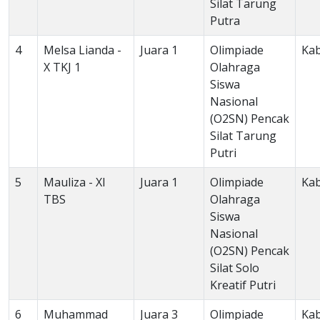
Silat Tarung
Putra
4
Melsa Lianda -
Juara 1
Olimpiade
Ka
X TKJ 1
Olahraga
Siswa
Nasional
(O2SN) Pencak
Silat Tarung
Putri
5
Mauliza - XI
Juara 1
Olimpiade
Ka
TBS
Olahraga
Siswa
Nasional
(O2SN) Pencak
Silat Solo
Kreatif Putri
6
Muhammad
Juara 3
Olimpiade
Ka