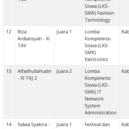
Siswa (LKS-
SMK) Fashion
Technology
12
Riza
Juara 1
Lomba
Ka
Ardiansyah - XI
Kompetensi
TAV
Siswa (LKS-
SMK)
Electronics
13
Alfadhullahudin
Juara 2
Lomba
Ka
- XI TKJ 2
Kompetensi
Siswa (LKS-
SMK) IT
Network
System
Administration
14
Salwa Syakira -
Juara 1
Festival dan
Ka