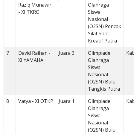
Raziq Munawir
Olahraga
- XI TKRO
Siswa
Nasional
(O2SN) Pencak
Silat Solo
Kreatif Putra
7
David Raihan -
Juara 3
Olimpiade
Ka
XI YAMAHA
Olahraga
Siswa
Nasional
(O2SN) Bulu
Tangkis Putra
8
Vatya - XI OTKP
Juara 1
Olimpiade
Ka
Olahraga
Siswa
Nasional
(O2SN) Bulu