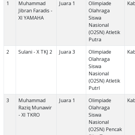
1
Muhammad
Juara 1
Olimpiade
Ka
Jibran Faradis -
Olahraga
XI YAMAHA
Siswa
Nasional
(O2SN) Atletik
Putra
2
Sulani - X TKJ 2
Juara 3
Olimpiade
Ka
Olahraga
Siswa
Nasional
(O2SN) Atletik
PutrI
3
Muhammad
Juara 1
Olimpiade
Ka
Raziq Munawir
Olahraga
- XI TKRO
Siswa
Nasional
(O2SN) Pencak