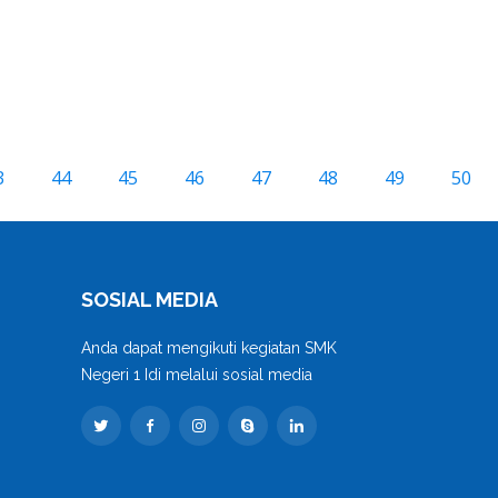
3
44
45
46
47
48
49
50
SOSIAL MEDIA
Anda dapat mengikuti kegiatan SMK
Negeri 1 Idi melalui sosial media