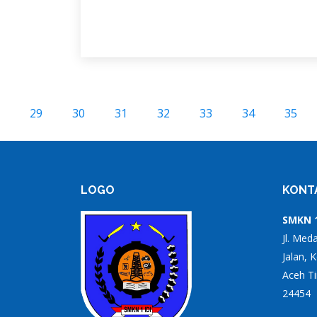
29
30
31
32
33
34
35
LOGO
KONT
SMKN 1
Jl. Med
Jalan, 
Aceh Ti
24454