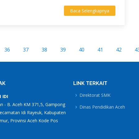
Baca Selengkapnya
36
37
38
39
40
41
42
4
AK
LINK TERKAIT
Direktorat SMK
 IDI
an - B. Aceh KM 371,5, Gampong
Dinas Pendidikan Aceh
Kecamatan Idi Rayeuk, Kabupaten
mur, Provinsi Aceh Kode Pos