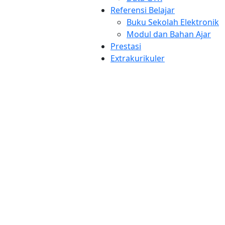
Festival Lomba Seni Siswa Nasional (FLS2N) tingkat
Referensi Belajar
Kabupaten untuk jenjang SMK. Kegiatan berlangsung di
Buku Sekolah Elektronik
Aula SMA Negeri 1 Pereulak yang pesertanya berasal
Modul dan Bahan Ajar
dari perwakilan siswa SMK se-Aceh Timur, termasuk
Prestasi
salah satunya adalah SMKN 1 Idi yang juga turut
Extrakurikuler
menghadirkan 3 siswa sebagai peserta untuk perwa...
Baca Selengkapnya
Selamat, Pengumuman Kelulusan
Siswa-Siswi Kelas XII SMKN 1 Idi
Sudah Diumumkan, Cek Disini!
Admin Sekolah
05 Mei 2023
Informasi Sekolah
Kelulusan siswa tahun pelajaran 2022/2023 sudah
diumumkan hari ini, Jum'at, 05 Mei 2023 pada pukul
17.00 WIB dan sudah bisa diakses melalui website resmi