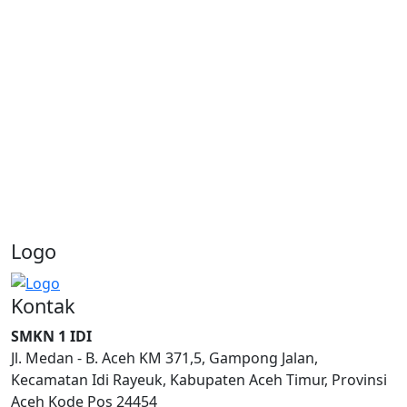
67
68
69
70
Next
Search
Kategori Berita
Logo
Profil Jurusan
(5)
Informasi Sekolah
(129)
Kontak
SMKN 1 IDI
Jl. Medan - B. Aceh KM 371,5, Gampong Jalan,
Kecamatan Idi Rayeuk, Kabupaten Aceh Timur, Provinsi
Aceh Kode Pos 24454