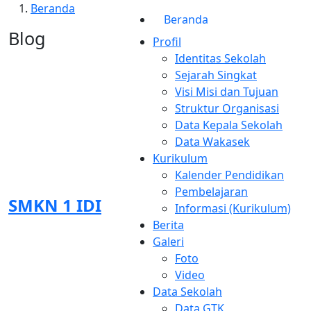
Beranda
Beranda
Blog
Profil
Identitas Sekolah
Sejarah Singkat
Visi Misi dan Tujuan
Struktur Organisasi
Data Kepala Sekolah
Data Wakasek
Raih 3 Juara FLS2N, SMKN 1 Idi
Kurikulum
Siap Kirimkan Peserta ke Jenjang
Kalender Pendidikan
Provinsi
Pembelajaran
SMKN 1 IDI
Informasi (Kurikulum)
Admin Sekolah
Berita
12 Mei 2023
Galeri
Informasi Sekolah
Foto
Video
Cabang Dinas Pendidikan (Cabdisdik) wilayah Aceh
Data Sekolah
Timur pada tanggal 8-9 Mei 2023 menyelenggarakan
Data GTK