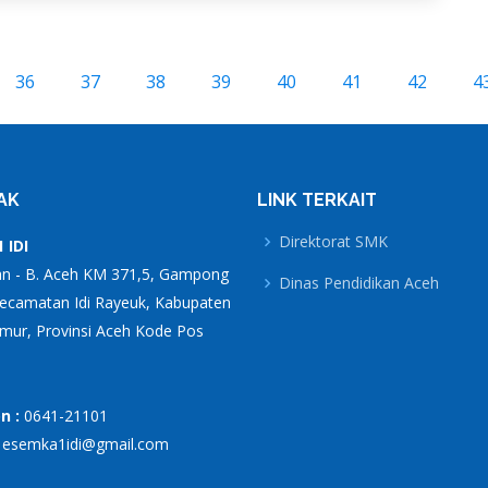
36
37
38
39
40
41
42
4
AK
LINK TERKAIT
Direktorat SMK
 IDI
an - B. Aceh KM 371,5, Gampong
Dinas Pendidikan Aceh
Kecamatan Idi Rayeuk, Kabupaten
mur, Provinsi Aceh Kode Pos
n :
0641-21101
:
esemka1idi@gmail.com