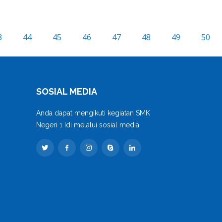
3
44
45
46
47
48
49
50
SOSIAL MEDIA
Anda dapat mengikuti kegiatan SMK
Negeri 1 Idi melalui sosial media