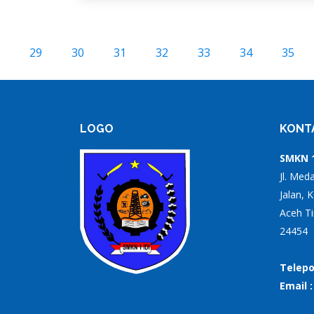
29
30
31
32
33
34
35
LOGO
KONT
SMKN 1
Jl. Med
Jalan, 
Aceh Ti
24454
Telepo
Email 