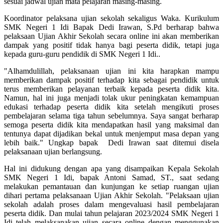
sesuai jadwal ujian mata pelajaran masing-masing.
Koordinator pelaksana ujian sekolah sekaligus Waka. Kurikulum
SMK Negeri 1 Idi Bapak Dedi Irawan, S.Pd berharap bahwa
pelaksaan Ujian Akhir Sekolah secara online ini akan memberikan
dampak yang positif tidak hanya bagi peserta didik, tetapi juga
kepada guru-guru pendidik di SMK Negeri 1 Idi..
"Alhamdulillah, pelaksanaan ujian ini kita harapkan mampu
memberikan dampak positif terhadap kita sebagai pendidik untuk
terus memberikan pelayanan terbaik kepada peserta didik kita.
Namun, hal ini juga menjadi tolak ukur peningkatan kemampuan
edukasi terhadap peserta didik kita setelah mengikuti proses
pembelajaran selama tiga tahun sebelumnya. Saya sangat berharap
semoga peserta didik kita mendapatkan hasil yang maksimal dan
tentunya dapat dijadikan bekal untuk menjemput masa depan yang
lebih baik." Ungkap bapak Dedi Irawan saat ditemui disela
pelaksanaan ujian berlangsung.
Hal ini didukung dengan apa yang disampaikan Kepala Sekolah
SMK Negeri 1 Idi, bapak Antoni Samad, ST., saat sedang
melakukan pemantauan dan kunjungan ke setiap ruangan ujian
dihari pertama pelaksanaan Ujian Akhir Sekolah. "Pelaksaan ujian
sekolah adalah proses dalam mengevaluasi hasil pembelajaran
peserta didik. Dan mulai tahun pelajaran 2023/2024 SMK Negeri 1
Idi telah melaksanakan ujian secara online dengan menggunakan