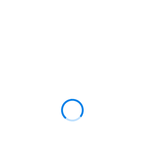
Informasi Sekolah
(129)
Recent Posts
04 Agustus 2026
Mengukur Hasil MPLS, SMK
Negeri 1 Idi Laksanakan Tryout
Asesmen Tahap 2
13 Juli 2026
Guru SMK Negeri 1 Idi Tingkatkan
Kompetensi Melalui Kegiatan
Microteaching
13 Juli 2026
Kegiatan MPLS 2026 di SMK
Negeri 1 Idi: Membangun
Karakter, Literasi, dan Numerasi