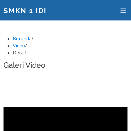
SMKN 1 IDI
Beranda
/
Video
/
Detail
Galeri Video